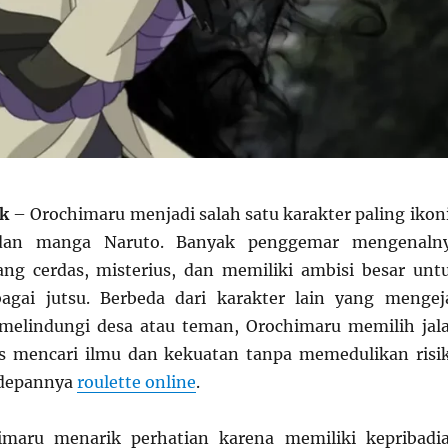
k
– Orochimaru menjadi salah satu karakter paling ikon
dan manga Naruto. Banyak penggemar mengenaln
ang cerdas, misterius, dan memiliki ambisi besar unt
agai jutsu. Berbeda dari karakter lain yang mengej
melindungi desa atau teman, Orochimaru memilih jal
us mencari ilmu dan kekuatan tanpa memedulikan risi
 depannya
roulette online
.
imaru menarik perhatian karena memiliki kepribadi