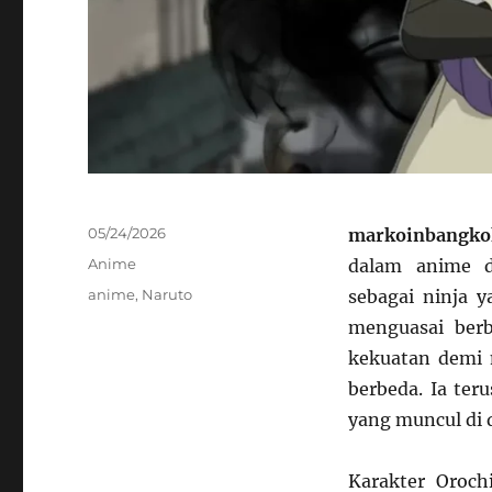
Posted
05/24/2026
markoinbangko
on
Categories
Anime
dalam anime 
Tags
anime
,
Naruto
sebagai ninja y
menguasai berb
kekuatan demi 
berbeda. Ia ter
yang muncul di
Karakter Oroch