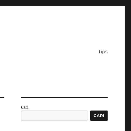
Tips
Cari
CARI