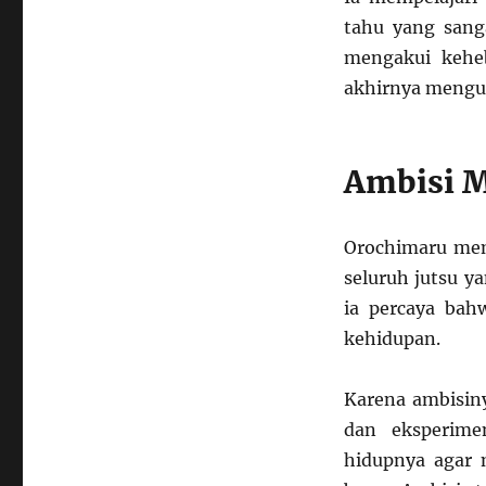
tahu yang san
mengakui keheb
akhirnya mengub
Ambisi M
Orochimaru memi
seluruh jutsu y
ia percaya ba
kehidupan.
Karena ambisiny
dan eksperime
hidupnya agar 