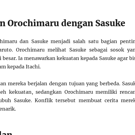
n Orochimaru dengan Sasuke
imaru dan Sasuke menjadi salah satu bagian penti
aruto. Orochimaru melihat Sasuke sebagai sosok ya
i besar. Ia menawarkan kekuatan kepada Sasuke agar bi
m kepada Itachi.
n mereka berjalan dengan tujuan yang berbeda. Sasu
eh kekuatan, sedangkan Orochimaru memiliki renca
tubuh Sasuke. Konflik tersebut membuat cerita mere
enarik.
lan