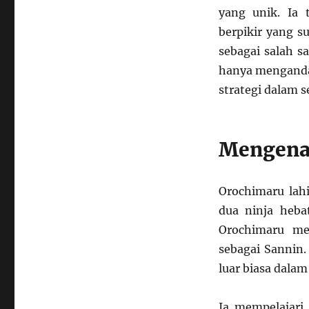
yang unik. Ia 
berpikir yang 
sebagai salah s
hanya mengandal
strategi dalam s
Mengena
Orochimaru lah
dua ninja heba
Orochimaru me
sebagai Sannin
luar biasa dalam
Ia mempelajari