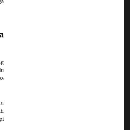
ga
a
ng
lu
ya
an
uh
pi