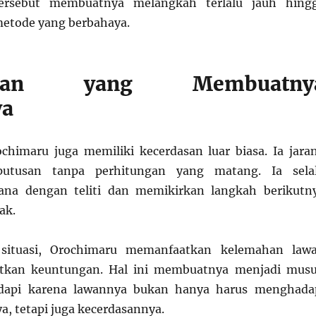
tersebut membuatnya melangkah terlalu jauh hing
tode yang berbahaya.
dasan yang Membuatny
ya
ochimaru juga memiliki kecerdasan luar biasa. Ia jara
utusan tanpa perhitungan yang matang. Ia sela
na dengan teliti dan memikirkan langkah berikutn
ak.
situasi, Orochimaru memanfaatkan kelemahan law
tkan keuntungan. Hal ini membuatnya menjadi mus
adapi karena lawannya bukan hanya harus menghada
a, tetapi juga kecerdasannya.