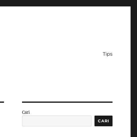
Tips
Cari
CARI