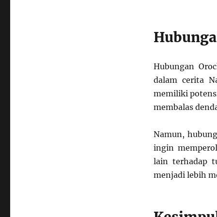
Hubunga
Hubungan Oroch
dalam cerita N
memiliki potens
membalas denda
Namun, hubunga
ingin memperol
lain terhadap 
menjadi lebih m
Kesimpu