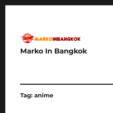
Marko In Bangkok
Tag:
anime