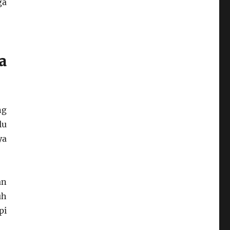
ga
a
ng
lu
ya
an
uh
pi