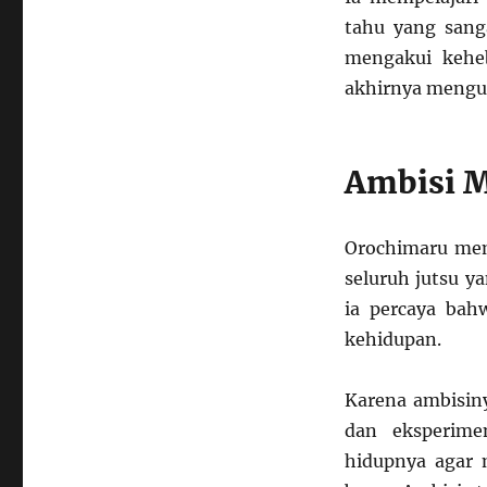
tahu yang san
mengakui keheb
akhirnya mengub
Ambisi M
Orochimaru memi
seluruh jutsu y
ia percaya ba
kehidupan.
Karena ambisiny
dan eksperime
hidupnya agar 