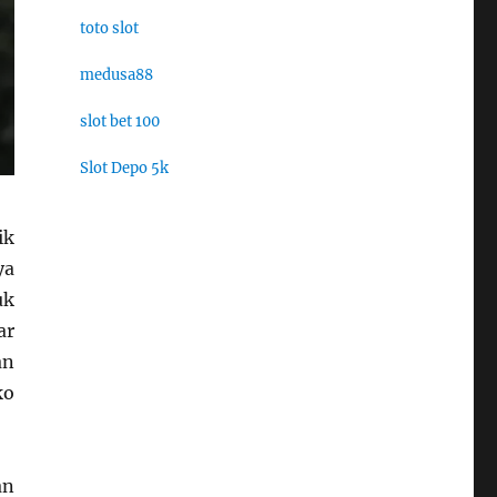
toto slot
medusa88
slot bet 100
Slot Depo 5k
ik
ya
uk
ar
an
ko
an