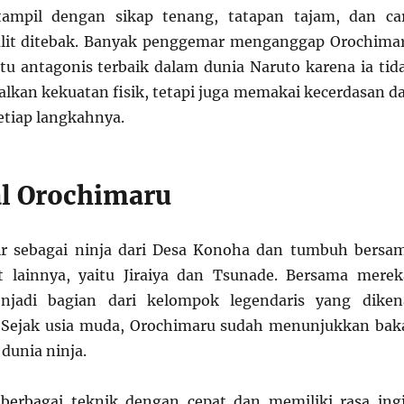
tampil dengan sikap tenang, tatapan tajam, dan ca
sulit ditebak. Banyak penggemar menganggap Orochima
atu antagonis terbaik dalam dunia Naruto karena ia tid
kan kekuatan fisik, tetapi juga memakai kecerdasan d
etiap langkahnya.
l Orochimaru
ir sebagai ninja dari Desa Konoha dan tumbuh bersa
t lainnya, yaitu Jiraiya dan Tsunade. Bersama merek
njadi bagian dari kelompok legendaris yang diken
. Sejak usia muda, Orochimaru sudah menunjukkan bak
 dunia ninja.
 berbagai teknik dengan cepat dan memiliki rasa ing