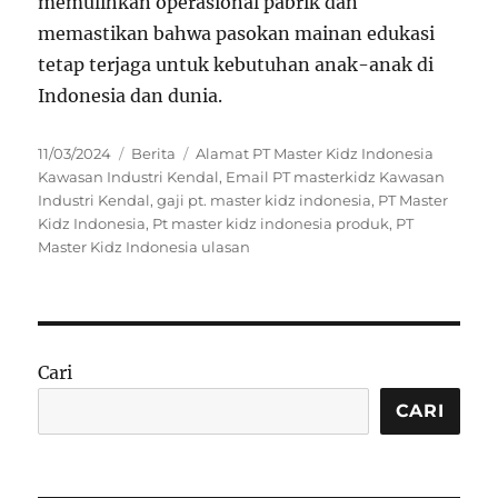
memulihkan operasional pabrik dan
memastikan bahwa pasokan mainan edukasi
tetap terjaga untuk kebutuhan anak-anak di
Indonesia dan dunia.
Posted
Categories
Tags
11/03/2024
Berita
Alamat PT Master Kidz Indonesia
on
Kawasan Industri Kendal
,
Email PT masterkidz Kawasan
Industri Kendal
,
gaji pt. master kidz indonesia
,
PT Master
Kidz Indonesia
,
Pt master kidz indonesia produk
,
PT
Master Kidz Indonesia ulasan
Cari
CARI