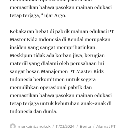
memastikan bahwa pasokan mainan edukasi
tetap terjaga,” ujar Argo.
Kebakaran hebat di pabrik mainan edukasi PT
Master Kidz Indonesia di Kendal merupakan
insiden yang sangat memprihatinkan.
Meskipun tidak ada korban jiwa, kerugian
materiil yang dialami oleh perusahaan ini
sangat besar. Manajemen PT Master Kidz
Indonesia berkomitmen untuk segera
memulihkan operasional pabrik dan
memastikan bahwa pasokan mainan edukasi
tetap terjaga untuk kebutuhan anak-anak di
Indonesia dan dunia.
Author
Posted
Categories
Tags
markoinbangkok
11/03/2024
Berita
Alamat PT