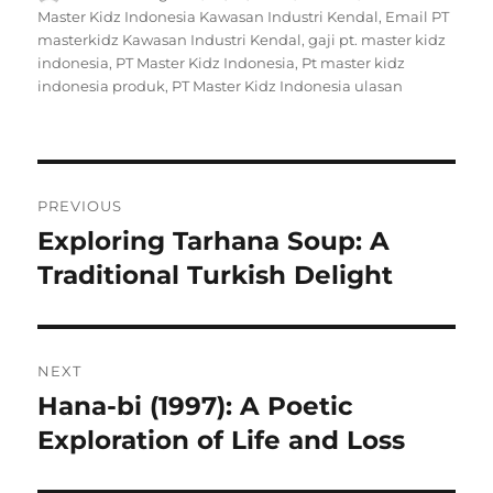
on
Master Kidz Indonesia Kawasan Industri Kendal
,
Email PT
masterkidz Kawasan Industri Kendal
,
gaji pt. master kidz
indonesia
,
PT Master Kidz Indonesia
,
Pt master kidz
indonesia produk
,
PT Master Kidz Indonesia ulasan
Navigasi
PREVIOUS
pos
Exploring Tarhana Soup: A
Previous
post:
Traditional Turkish Delight
NEXT
Hana-bi (1997): A Poetic
Next
post:
Exploration of Life and Loss