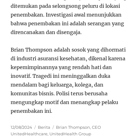
ditemukan pada selongsong peluru di lokasi
penembakan. Investigasi awal menunjukkan
bahwa penembakan ini adalah serangan yang
direncanakan dan disengaja.
Brian Thompson adalah sosok yang dihormati
di industri asuransi kesehatan, dikenal karena
kepemimpinannya yang rendah hati dan
inovatif. Tragedi ini meninggalkan duka
mendalam bagi keluarga, kolega, dan
komunitas bisnis. Polisi terus berusaha
mengungkap motif dan menangkap pelaku
penembakan ini.
Posted
Categories
Tags
12/08/2024
Berita
Brian Thompson
,
CEO
on
UnitedHealthcare
,
UnitedHealth Group