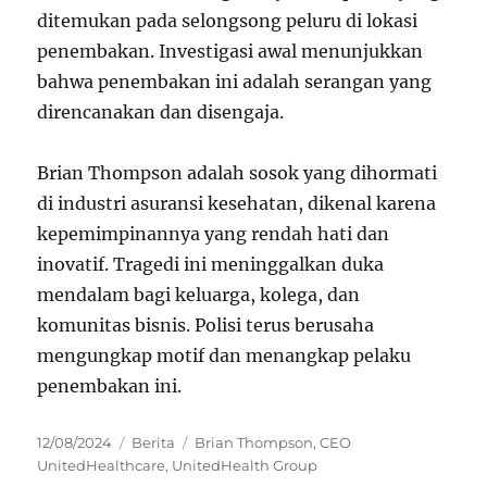
ditemukan pada selongsong peluru di lokasi
penembakan. Investigasi awal menunjukkan
bahwa penembakan ini adalah serangan yang
direncanakan dan disengaja.
Brian Thompson adalah sosok yang dihormati
di industri asuransi kesehatan, dikenal karena
kepemimpinannya yang rendah hati dan
inovatif. Tragedi ini meninggalkan duka
mendalam bagi keluarga, kolega, dan
komunitas bisnis. Polisi terus berusaha
mengungkap motif dan menangkap pelaku
penembakan ini.
Posted
Categories
Tags
12/08/2024
Berita
Brian Thompson
,
CEO
on
UnitedHealthcare
,
UnitedHealth Group