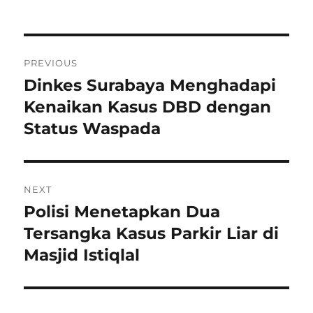
Navigasi
PREVIOUS
pos
Dinkes Surabaya Menghadapi
Previous
post:
Kenaikan Kasus DBD dengan
Status Waspada
NEXT
Polisi Menetapkan Dua
Next
post:
Tersangka Kasus Parkir Liar di
Masjid Istiqlal