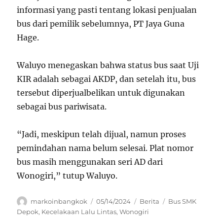
informasi yang pasti tentang lokasi penjualan
bus dari pemilik sebelumnya, PT Jaya Guna
Hage.
Waluyo menegaskan bahwa status bus saat Uji
KIR adalah sebagai AKDP, dan setelah itu, bus
tersebut diperjualbelikan untuk digunakan
sebagai bus pariwisata.
“Jadi, meskipun telah dijual, namun proses
pemindahan nama belum selesai. Plat nomor
bus masih menggunakan seri AD dari
Wonogiri,” tutup Waluyo.
Author
Posted
Categories
Tags
markoinbangkok
05/14/2024
Berita
Bus SMK
on
Depok
,
Kecelakaan Lalu Lintas
,
Wonogiri