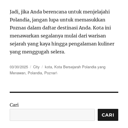
Jadi, jika Anda berencana untuk menjelajahi
Polandia, jangan lupa untuk memasukkan
Poznań dalam daftar destinasi Anda. Kota ini
menawarkan segalanya mulai dari warisan
sejarah yang kaya hingga pengalaman kuliner
yang menggugah selera.
Posted
Categories
Tags
03/30/2025
City
kota
,
Kota Bersejarah Polandia yang
on
Menawan
,
Polandia
,
Poznań
Cari
CARI