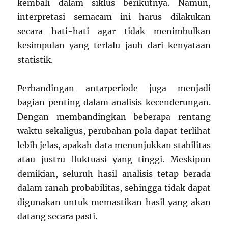
kembali dalam siklus berikutnya. Namun,
interpretasi semacam ini harus dilakukan
secara hati-hati agar tidak menimbulkan
kesimpulan yang terlalu jauh dari kenyataan
statistik.
Perbandingan antarperiode juga menjadi
bagian penting dalam analisis kecenderungan.
Dengan membandingkan beberapa rentang
waktu sekaligus, perubahan pola dapat terlihat
lebih jelas, apakah data menunjukkan stabilitas
atau justru fluktuasi yang tinggi. Meskipun
demikian, seluruh hasil analisis tetap berada
dalam ranah probabilitas, sehingga tidak dapat
digunakan untuk memastikan hasil yang akan
datang secara pasti.