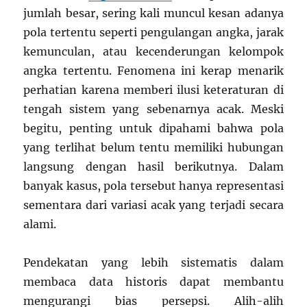
jumlah besar, sering kali muncul kesan adanya
pola tertentu seperti pengulangan angka, jarak
kemunculan, atau kecenderungan kelompok
angka tertentu. Fenomena ini kerap menarik
perhatian karena memberi ilusi keteraturan di
tengah sistem yang sebenarnya acak. Meski
begitu, penting untuk dipahami bahwa pola
yang terlihat belum tentu memiliki hubungan
langsung dengan hasil berikutnya. Dalam
banyak kasus, pola tersebut hanya representasi
sementara dari variasi acak yang terjadi secara
alami.
Pendekatan yang lebih sistematis dalam
membaca data historis dapat membantu
mengurangi bias persepsi. Alih-alih