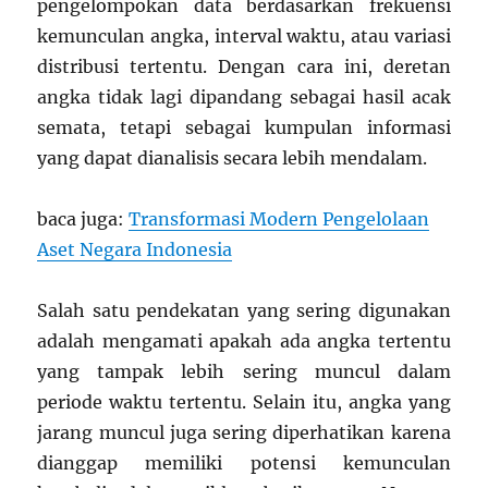
pengelompokan data berdasarkan frekuensi
kemunculan angka, interval waktu, atau variasi
distribusi tertentu. Dengan cara ini, deretan
angka tidak lagi dipandang sebagai hasil acak
semata, tetapi sebagai kumpulan informasi
yang dapat dianalisis secara lebih mendalam.
baca juga:
Transformasi Modern Pengelolaan
Aset Negara Indonesia
Salah satu pendekatan yang sering digunakan
adalah mengamati apakah ada angka tertentu
yang tampak lebih sering muncul dalam
periode waktu tertentu. Selain itu, angka yang
jarang muncul juga sering diperhatikan karena
dianggap memiliki potensi kemunculan