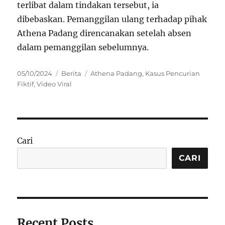
terlibat dalam tindakan tersebut, ia
dibebaskan. Pemanggilan ulang terhadap pihak
Athena Padang direncanakan setelah absen
dalam pemanggilan sebelumnya.
Posted
Categories
Tags
05/10/2024
Berita
Athena Padang
,
Kasus Pencurian
on
Fiktif
,
Video Viral
Cari
CARI
Recent Posts