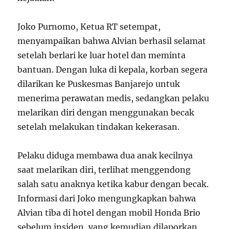
Joko Purnomo, Ketua RT setempat,
menyampaikan bahwa Alvian berhasil selamat
setelah berlari ke luar hotel dan meminta
bantuan. Dengan luka di kepala, korban segera
dilarikan ke Puskesmas Banjarejo untuk
menerima perawatan medis, sedangkan pelaku
melarikan diri dengan menggunakan becak
setelah melakukan tindakan kekerasan.
Pelaku diduga membawa dua anak kecilnya
saat melarikan diri, terlihat menggendong
salah satu anaknya ketika kabur dengan becak.
Informasi dari Joko mengungkapkan bahwa
Alvian tiba di hotel dengan mobil Honda Brio
sebelum insiden, yang kemudian dilaporkan