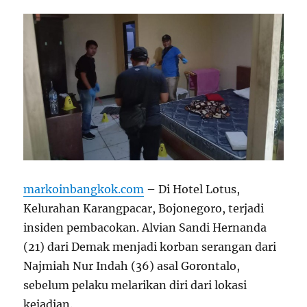
markoinbangkok.com
– Di Hotel Lotus,
Kelurahan Karangpacar, Bojonegoro, terjadi
insiden pembacokan. Alvian Sandi Hernanda
(21) dari Demak menjadi korban serangan dari
Najmiah Nur Indah (36) asal Gorontalo,
sebelum pelaku melarikan diri dari lokasi
kejadian.