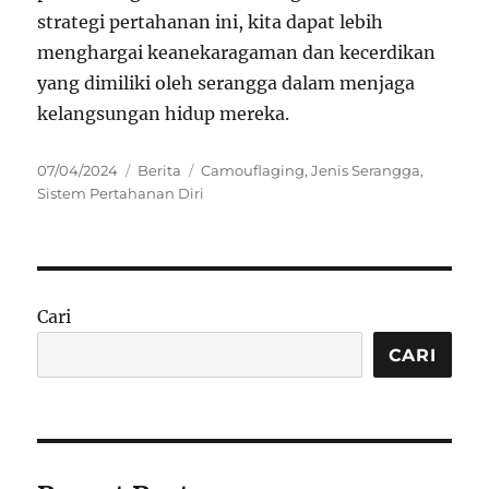
strategi pertahanan ini, kita dapat lebih
menghargai keanekaragaman dan kecerdikan
yang dimiliki oleh serangga dalam menjaga
kelangsungan hidup mereka.
Posted
Categories
Tags
07/04/2024
Berita
Camouflaging
,
Jenis Serangga
,
on
Sistem Pertahanan Diri
Cari
CARI