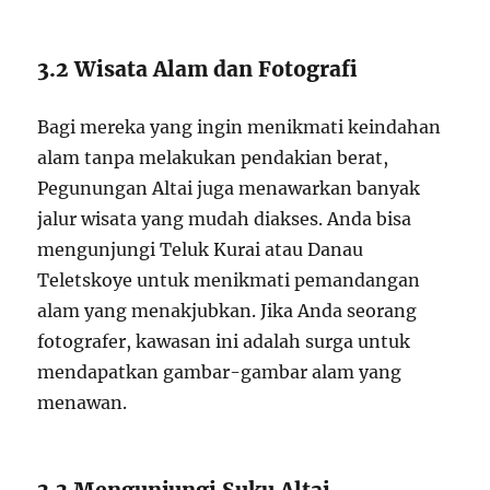
3.2 Wisata Alam dan Fotografi
Bagi mereka yang ingin menikmati keindahan
alam tanpa melakukan pendakian berat,
Pegunungan Altai juga menawarkan banyak
jalur wisata yang mudah diakses. Anda bisa
mengunjungi Teluk Kurai atau Danau
Teletskoye untuk menikmati pemandangan
alam yang menakjubkan. Jika Anda seorang
fotografer, kawasan ini adalah surga untuk
mendapatkan gambar-gambar alam yang
menawan.