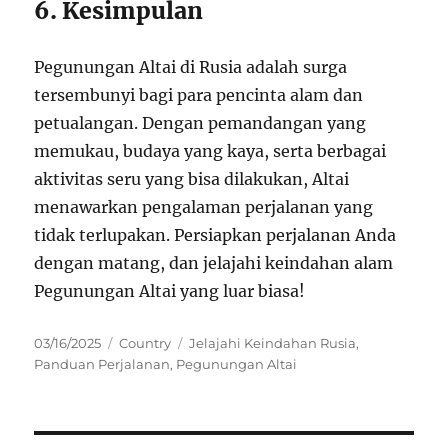
6. Kesimpulan
Pegunungan Altai di Rusia adalah surga
tersembunyi bagi para pencinta alam dan
petualangan. Dengan pemandangan yang
memukau, budaya yang kaya, serta berbagai
aktivitas seru yang bisa dilakukan, Altai
menawarkan pengalaman perjalanan yang
tidak terlupakan. Persiapkan perjalanan Anda
dengan matang, dan jelajahi keindahan alam
Pegunungan Altai yang luar biasa!
Posted
Categories
Tags
03/16/2025
Country
Jelajahi Keindahan Rusia
,
on
Panduan Perjalanan
,
Pegunungan Altai