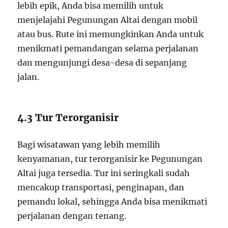
lebih epik, Anda bisa memilih untuk
menjelajahi Pegunungan Altai dengan mobil
atau bus. Rute ini memungkinkan Anda untuk
menikmati pemandangan selama perjalanan
dan mengunjungi desa-desa di sepanjang
jalan.
4.3 Tur Terorganisir
Bagi wisatawan yang lebih memilih
kenyamanan, tur terorganisir ke Pegunungan
Altai juga tersedia. Tur ini seringkali sudah
mencakup transportasi, penginapan, dan
pemandu lokal, sehingga Anda bisa menikmati
perjalanan dengan tenang.