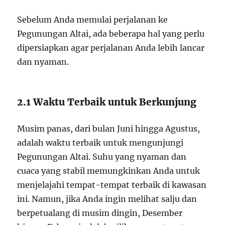
Sebelum Anda memulai perjalanan ke
Pegunungan Altai, ada beberapa hal yang perlu
dipersiapkan agar perjalanan Anda lebih lancar
dan nyaman.
2.1 Waktu Terbaik untuk Berkunjung
Musim panas, dari bulan Juni hingga Agustus,
adalah waktu terbaik untuk mengunjungi
Pegunungan Altai. Suhu yang nyaman dan
cuaca yang stabil memungkinkan Anda untuk
menjelajahi tempat-tempat terbaik di kawasan
ini. Namun, jika Anda ingin melihat salju dan
berpetualang di musim dingin, Desember