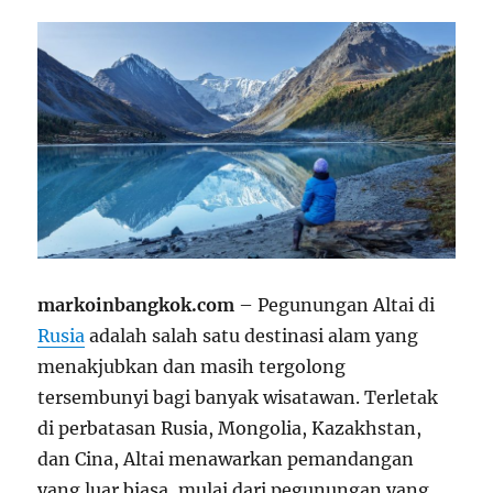
markoinbangkok.com
– Pegunungan Altai di
Rusia
adalah salah satu destinasi alam yang
menakjubkan dan masih tergolong
tersembunyi bagi banyak wisatawan. Terletak
di perbatasan Rusia, Mongolia, Kazakhstan,
dan Cina, Altai menawarkan pemandangan
yang luar biasa, mulai dari pegunungan yang