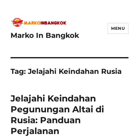
MENU
Marko In Bangkok
Tag:
Jelajahi Keindahan Rusia
Jelajahi Keindahan
Pegunungan Altai di
Rusia: Panduan
Perjalanan