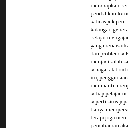
menerapkan berb
pendidikan form
satu aspek penti
kalangan genera
belajar mengajar
yang menawarkan
dan problem sol
menjadi salah s
sebagai alat un
itu, penggunaan 
membantu menje
setiap pelajar 
seperti situs je
hanya mempersia
tetapi juga memb
pemahaman akan