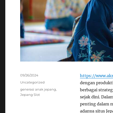
Posted
09/26/2024
https://www.akr
on
Categories
Uncategorized
dengan produktiv
Tags
generasi anak jepang
,
berbagai strateg
Jepang Slot
sejak dini. Dala
penting dalam m
adanya situs Je