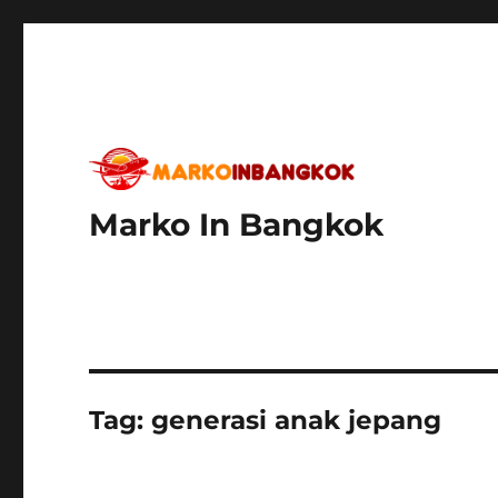
Marko In Bangkok
Tag:
generasi anak jepang