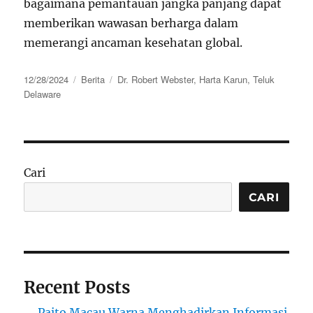
bagaimana pemantauan jangka panjang dapat
memberikan wawasan berharga dalam
memerangi ancaman kesehatan global.
Posted
Categories
Tags
12/28/2024
Berita
Dr. Robert Webster
,
Harta Karun
,
Teluk
on
Delaware
Cari
CARI
Recent Posts
Paito Macau Warna Menghadirkan Informasi