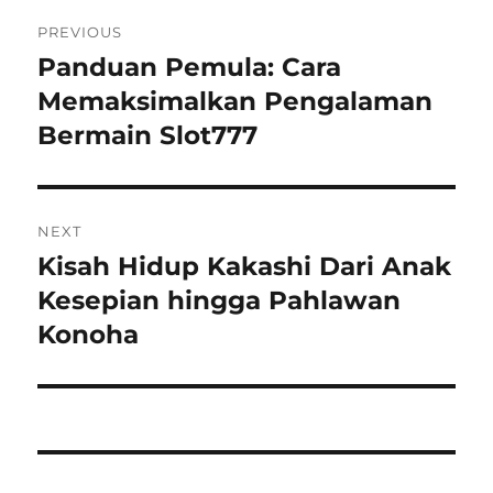
Navigasi
PREVIOUS
pos
Panduan Pemula: Cara
Previous
post:
Memaksimalkan Pengalaman
Bermain Slot777
NEXT
Kisah Hidup Kakashi Dari Anak
Next
post:
Kesepian hingga Pahlawan
Konoha