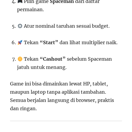
Pilih game
Spaceman
dari daftar
permainan.
Atur nominal taruhan sesuai budget.
Tekan
“Start”
dan lihat multiplier naik.
Tekan
“Cashout”
sebelum Spaceman
jatuh untuk menang.
Game ini bisa dimainkan lewat HP, tablet,
maupun laptop tanpa aplikasi tambahan.
Semua berjalan langsung di browser, praktis
dan ringan.