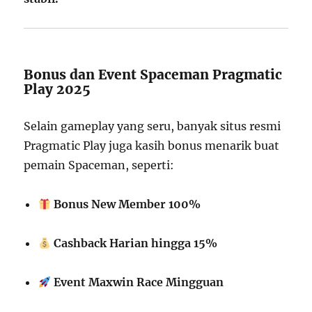
Bonus dan Event Spaceman Pragmatic
Play 2025
Selain gameplay yang seru, banyak situs resmi
Pragmatic Play juga kasih bonus menarik buat
pemain Spaceman, seperti:
Bonus New Member 100%
Cashback Harian hingga 15%
Event Maxwin Race Mingguan