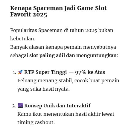
Kenapa Spaceman Jadi Game Slot
Favorit 2025
Popularitas Spaceman di tahun 2025 bukan
kebetulan.
Banyak alasan kenapa pemain menyebutnya
sebagai
slot paling adil dan menguntungkan
:
RTP Super Tinggi — 97% ke Atas
Peluang menang stabil, cocok buat pemain
yang suka hasil nyata.
Konsep Unik dan Interaktif
Kamu ikut menentukan hasil akhir lewat
timing cashout.