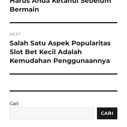
Harus Anda Ketahui Sebelum
Bermain
NEXT
Salah Satu Aspek Popularitas
Next
post:
Slot Bet Kecil Adalah
Kemudahan Penggunaannya
Cari
CARI