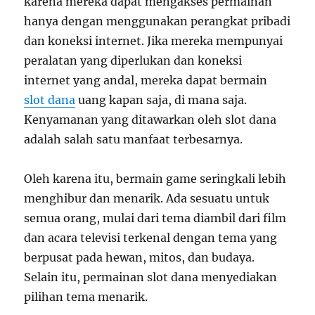
karena mereka dapat mengakses permainan
hanya dengan menggunakan perangkat pribadi
dan koneksi internet. Jika mereka mempunyai
peralatan yang diperlukan dan koneksi
internet yang andal, mereka dapat bermain
slot dana
uang kapan saja, di mana saja.
Kenyamanan yang ditawarkan oleh slot dana
adalah salah satu manfaat terbesarnya.
Oleh karena itu, bermain game seringkali lebih
menghibur dan menarik. Ada sesuatu untuk
semua orang, mulai dari tema diambil dari film
dan acara televisi terkenal dengan tema yang
berpusat pada hewan, mitos, dan budaya.
Selain itu, permainan slot dana menyediakan
pilihan tema menarik.