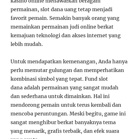
kasino online menawarkan beragam
permainan, slot dana uang tetap menjadi
favorit pemain. Semakin banyak orang yang
memainkan permainan judi online berkat
kemajuan teknologi dan akses internet yang
lebih mudah.
Untuk mendapatkan kemenangan, Anda hanya
perlu memutar gulungan dan memperhatikan
kombinasi simbol yang tepat. Fund slot
dana adalah permainan yang sangat mudah
dan sederhana untuk dimainkan. Hal ini
mendorong pemain untuk terus kembali dan
mencoba peruntungan. Meski begitu, game ini
sangat menghibur berkat banyaknya tema
yang menarik, grafis terbaik, dan efek suara