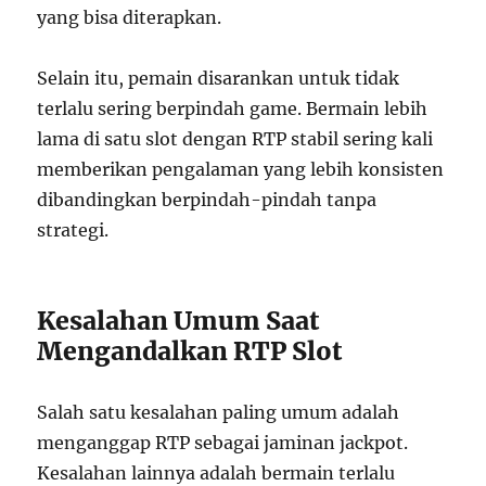
yang bisa diterapkan.
Selain itu, pemain disarankan untuk tidak
terlalu sering berpindah game. Bermain lebih
lama di satu slot dengan RTP stabil sering kali
memberikan pengalaman yang lebih konsisten
dibandingkan berpindah-pindah tanpa
strategi.
Kesalahan Umum Saat
Mengandalkan RTP Slot
Salah satu kesalahan paling umum adalah
menganggap RTP sebagai jaminan jackpot.
Kesalahan lainnya adalah bermain terlalu