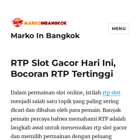
MENU
Marko In Bangkok
RTP Slot Gacor Hari Ini,
Bocoran RTP Tertinggi
Dalam permainan slot online, istilah
rtp slot
menjadi salah satu topik yang paling sering
dicari dan dibahas oleh para pemain. Banyak
pemain percaya bahwa memahami RTP adalah
langkah awal untuk menemukan rtp slot gacor
dan memilih permainan dengan peluang