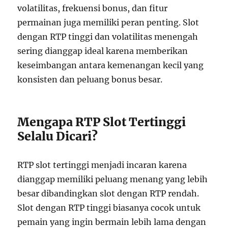
volatilitas, frekuensi bonus, dan fitur
permainan juga memiliki peran penting. Slot
dengan RTP tinggi dan volatilitas menengah
sering dianggap ideal karena memberikan
keseimbangan antara kemenangan kecil yang
konsisten dan peluang bonus besar.
Mengapa RTP Slot Tertinggi
Selalu Dicari?
RTP slot tertinggi menjadi incaran karena
dianggap memiliki peluang menang yang lebih
besar dibandingkan slot dengan RTP rendah.
Slot dengan RTP tinggi biasanya cocok untuk
pemain yang ingin bermain lebih lama dengan