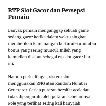
RTP Slot Gacor dan Persepsi
Pemain
Banyak pemain menganggap sebuah game
sedang gacor ketika dalam waktu singkat
memberikan kemenangan berturut-turut atau
bonus yang sering muncul. Inilah yang
kemudian disebut sebagai rtp slot gacor hari
ini.
Namun perlu diingat, sistem slot
menggunakan RNG atau Random Number
Generator. Setiap putaran bersifat acak dan
tidak dipengaruhi oleh putaran sebelumnya.
Pola yang terlihat sering kali hanyalah