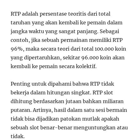
RTP adalah persentase teoritis dari total
taruhan yang akan kembali ke pemain dalam
jangka waktu yang sangat panjang. Sebagai
contoh, jika sebuah permainan memiliki RTP
96%, maka secara teori dari total 100.000 koin
yang dipertaruhkan, sekitar 96.000 koin akan
kembali ke pemain secara kolektif.
Penting untuk dipahami bahwa RTP tidak
bekerja dalam hitungan singkat. RTP slot
dihitung berdasarkan jutaan bahkan miliaran
putaran. Artinya, hasil dalam satu sesi bermain
tidak bisa dijadikan patokan mutlak apakah
sebuah slot benar-benar menguntungkan atau
tidak.