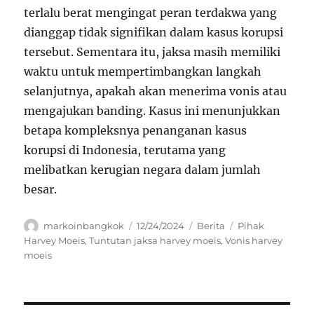
terlalu berat mengingat peran terdakwa yang
dianggap tidak signifikan dalam kasus korupsi
tersebut. Sementara itu, jaksa masih memiliki
waktu untuk mempertimbangkan langkah
selanjutnya, apakah akan menerima vonis atau
mengajukan banding. Kasus ini menunjukkan
betapa kompleksnya penanganan kasus
korupsi di Indonesia, terutama yang
melibatkan kerugian negara dalam jumlah
besar.
Author
Posted
Categories
Tags
markoinbangkok
12/24/2024
Berita
Pihak
on
Harvey Moeis
,
Tuntutan jaksa harvey moeis
,
Vonis harvey
moeis