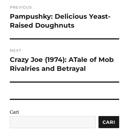
Navigasi
PREVIOUS
pos
Pampushky: Delicious Yeast-
Previous
post:
Raised Doughnuts
NEXT
Crazy Joe (1974): ATale of Mob
Next
post:
Rivalries and Betrayal
Cari
CARI