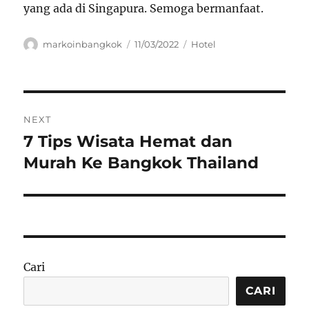
yang ada di Singapura. Semoga bermanfaat.
Author
Posted
Categories
markoinbangkok
11/03/2022
Hotel
on
Navigasi
NEXT
pos
7 Tips Wisata Hemat dan
Next
post:
Murah Ke Bangkok Thailand
Cari
CARI