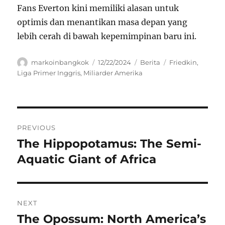
Fans Everton kini memiliki alasan untuk
optimis dan menantikan masa depan yang
lebih cerah di bawah kepemimpinan baru ini.
Author
Posted
Categories
Tags
markoinbangkok
12/22/2024
Berita
Friedkin
,
on
Liga Primer Inggris
,
Miliarder Amerika
Navigasi
PREVIOUS
pos
The Hippopotamus: The Semi-
Previous
post:
Aquatic Giant of Africa
NEXT
The Opossum: North America’s
Next