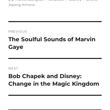
on
Jepang
,
Kimono
Navigasi
PREVIOUS
pos
The Soulful Sounds of Marvin
Previous
post:
Gaye
NEXT
Bob Chapek and Disney:
Next
post:
Change in the Magic Kingdom