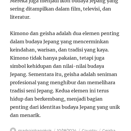
Mereka juga menjadi ikon budaya Jepang yang
sering ditampilkan dalam film, televisi, dan
literatur.
Kimono dan geisha adalah dua elemen penting
dalam budaya Jepang yang mencerminkan
keindahan, warisan, dan tradisi yang kaya.
Kimono tidak hanya pakaian, tetapi juga
simbol kehidupan dan nilai-nilai budaya
Jepang. Sementara itu, geisha adalah seniman
profesional yang menghibur dan memelihara
tradisi seni Jepang. Kedua elemen ini terus
hidup dan berkembang, menjadi bagian
penting dari identitas budaya Jepang yang unik
dan menarik.
Author
Posted
Categories
Tags
markoinbangkok
10/18/2024
Country
Geisha
,