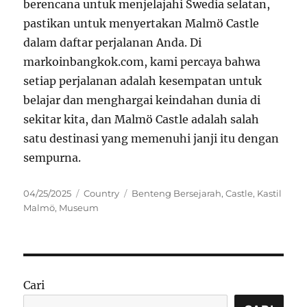
berencana untuk menjelajahi Swedia selatan,
pastikan untuk menyertakan Malmö Castle
dalam daftar perjalanan Anda. Di
markoinbangkok.com, kami percaya bahwa
setiap perjalanan adalah kesempatan untuk
belajar dan menghargai keindahan dunia di
sekitar kita, dan Malmö Castle adalah salah
satu destinasi yang memenuhi janji itu dengan
sempurna.
Posted
Categories
Tags
04/25/2025
Country
Benteng Bersejarah
,
Castle
,
Kastil
on
Malmö
,
Museum
Cari